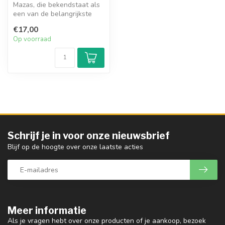
Mazas, die bekendstaat als
een van de belangrijkste
vioolpedagogen van de 19e
€17,00
ee...
Op voorraad
Schrijf je in voor onze nieuwsbrief
Blijf op de hoogte over onze laatste acties
Meer informatie
Als je vragen hebt over onze producten of je aankoop, bezoek