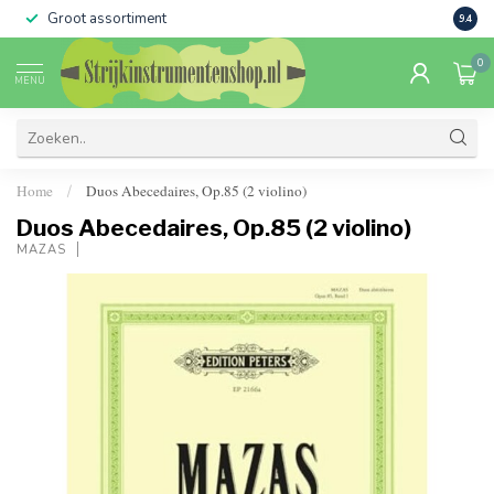
Groot assortiment
Verko
9.4
0
MENU
Home
Duos Abecedaires, Op.85 (2 violino)
/
Duos Abecedaires, Op.85 (2 violino)
MAZAS