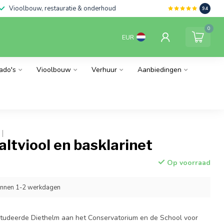
Vioolbouw, restauratie & onderhoud
9.4
0
EUR
ado's
Vioolbouw
Verhuur
Aanbiedingen
altviool en basklarinet
Op voorraad
innen 1-2 werkdagen
studeerde Diethelm aan het Conservatorium en de School voor