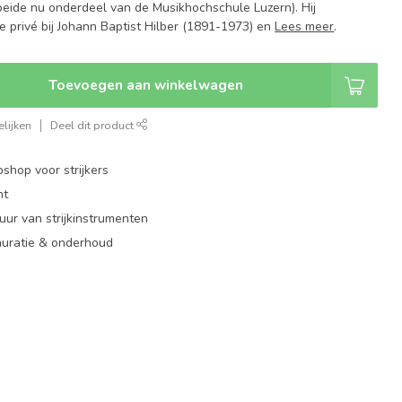
beide nu onderdeel van de Musikhochschule Luzern). Hij
e privé bij Johann Baptist Hilber (1891-1973) en
Lees meer
.
Toevoegen aan winkelwagen
lijken
Deel dit product
shop voor strijkers
nt
ur van strijkinstrumenten
auratie & onderhoud