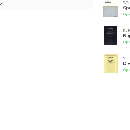
WA
6
Sp
Op 
KU
Ba
Op 
VIL
Di
Op 