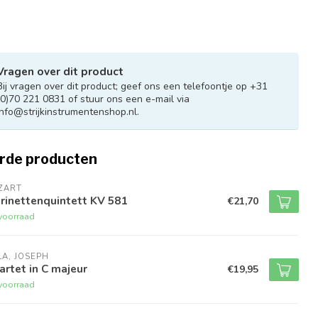
Vragen over dit product
Bij vragen over dit product; geef ons een telefoontje op +31
(0)70 221 0831 of stuur ons een e-mail via
info@strijkinstrumentenshop.nl
.
rde producten
ZART
rinettenquintett KV 581
€21,70
voorraad
LA, JOSEPH
rtet in C majeur
€19,95
voorraad