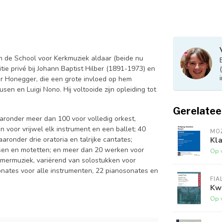
n de School voor Kerkmuziek aldaar (beide nu
ie privé bij Johann Baptist Hilber (1891-1973) en
ur Honegger, die een grote invloed op hem
en en Luigi Nono. Hij voltooide zijn opleiding tot
Gerelatee
ronder meer dan 100 voor volledig orkest,
 voor vrijwel elk instrument en een ballet; 40
MO
Kla
ronder drie oratoria en talrijke cantates;
ssen en motetten; en meer dan 20 werken voor
Op 
amermuziek, variërend van solostukken voor
onates voor alle instrumenten, 22 pianosonates en
FIA
Kwa
Op 