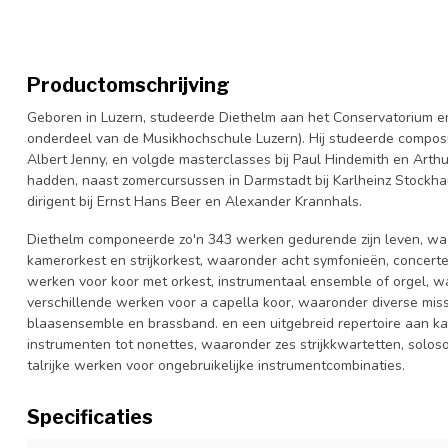
Productomschrijving
Geboren in Luzern, studeerde Diethelm aan het Conservatorium e
onderdeel van de Musikhochschule Luzern). Hij studeerde composit
Albert Jenny, en volgde masterclasses bij Paul Hindemith en Arth
hadden, naast zomercursussen in Darmstadt bij Karlheinz Stockhaus
dirigent bij Ernst Hans Beer en Alexander Krannhals.
Diethelm componeerde zo'n 343 werken gedurende zijn leven, waa
kamerorkest en strijkorkest, waaronder acht symfonieën, concerten
werken voor koor met orkest, instrumentaal ensemble of orgel, waa
verschillende werken voor a capella koor, waaronder diverse mi
blaasensemble en brassband. en een uitgebreid repertoire aan k
instrumenten tot nonettes, waaronder zes strijkkwartetten, solos
talrijke werken voor ongebruikelijke instrumentcombinaties.
Specificaties