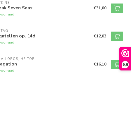
TKINS
eak Seven Seas
€31,00
voorraad
RTAG
gatellen op. 14d
€12,03
voorraad
LA-LOBOS, HEITOR
vagation
€16,10
9,5
voorraad