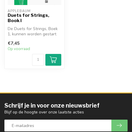
APPLEBAUM
Duets for Strings,
Book I
De Duets for Strings, Boek
1, kunnen worden gestart
wanneer de leerling pagina
€7,45
9...
Op voorraad
Schrijf je in voor onze nieuwsbrief
Blijf op de hoogte over onze laatste acties