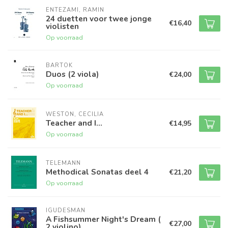
ENTEZAMI, RAMIN
24 duetten voor twee jonge
€16,40
violisten
Op voorraad
BARTOK
Duos (2 viola)
€24,00
Op voorraad
WESTON, CECILIA
Teacher and I...
€14,95
Op voorraad
TELEMANN
Methodical Sonatas deel 4
€21,20
Op voorraad
IGUDESMAN
A Fishsummer Night's Dream (
€27,00
2 violino)