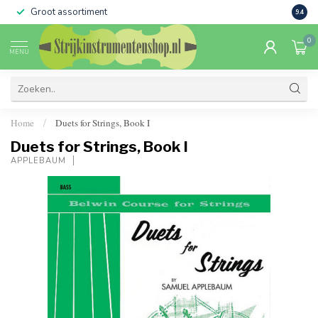
Groot assortiment
Verko
9.4
0
MENU
Home
Duets for Strings, Book I
/
Duets for Strings, Book I
APPLEBAUM