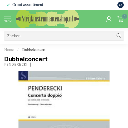
Groot assortiment
Verko
9.4
0
MENU
Home
Dubbelconcert
/
Dubbelconcert
PENDERECKI