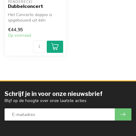
PENDERECKI
Dubbelconcert
Het Concerto doppio is
opgebouwd uit één
doorlopend stuk, maar kent
€44,95
wel ondersch...
Op voorraad
Schrijf je in voor onze nieuwsbrief
Blijf op de hoogte over onze laatste acties