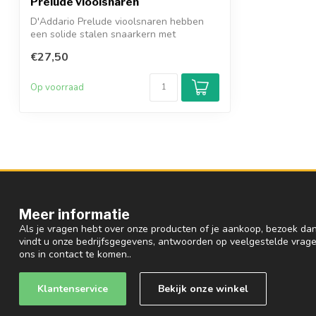
Prelude vioolsnaren
D'Addario Prelude vioolsnaren hebben
een solide stalen snaarkern met
alu/nikkel ...
€27,50
Op voorraad
Meer informatie
Als je vragen hebt over onze producten of je aankoop, bezoek dan
vindt u onze bedrijfsgegevens, antwoorden op veelgestelde vrag
ons in contact te komen..
Klantenservice
Bekijk onze winkel