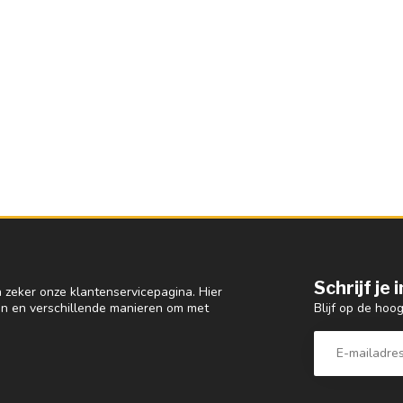
Schrijf je
 zeker onze klantenservicepagina. Hier
Blijf op de hoo
en en verschillende manieren om met