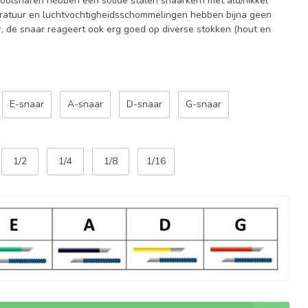
ioolsnaren hebben een solide stalen snaarkern met alu/nikkel
ratuur en luchtvochtigheidsschommelingen hebben bijna geen
r, de snaar reageert ook erg goed op diverse stokken (hout en
E-snaar
A-snaar
D-snaar
G-snaar
1/2
1/4
1/8
1/16