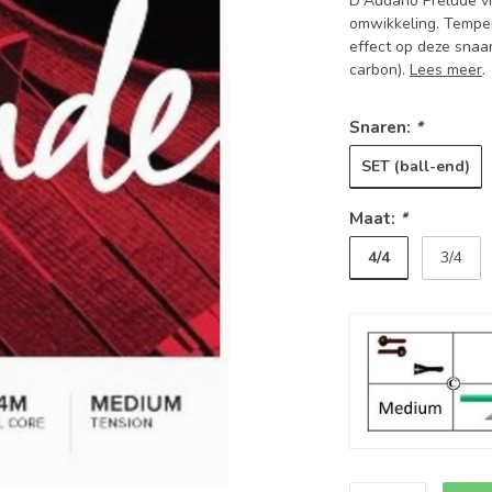
D'Addario Prelude v
omwikkeling. Tempe
effect op deze snaa
carbon).
Lees meer
.
Snaren:
*
SET (ball-end)
Maat:
*
4/4
3/4