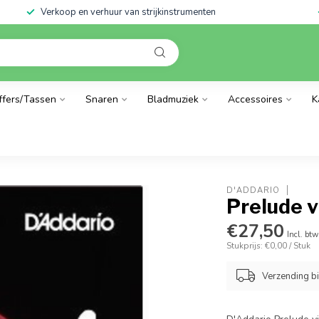
Verkoop en verhuur van strijkinstrumenten
ffers/Tassen
Snaren
Bladmuziek
Accessoires
K
D'ADDARIO
Prelude v
€27,50
Incl. btw
Stukprijs: €0,00 / Stuk
Verzending b