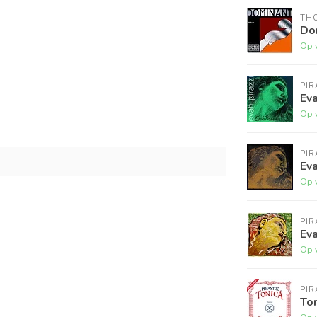
THO
Do
Op 
PI
Eva
Op 
PI
Eva
Op 
PI
Eva
Op 
PI
Ton