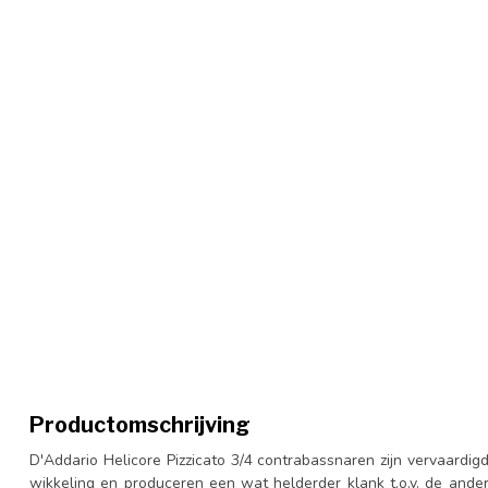
Productomschrijving
D'Addario Helicore Pizzicato 3/4 contrabassnaren zijn vervaardig
wikkeling en produceren een wat helderder klank t.o.v. de ande