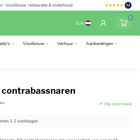
Vioolbouw, restauratie & onderhoud
9.4
0
EUR
ado's
Vioolbouw
Verhuur
Aanbiedingen
o contrabassnaren
btw
Op voorraad
innen 1-2 werkdagen