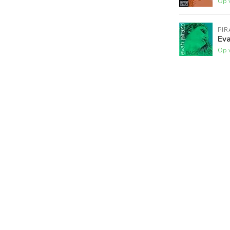
Op 
PI
Eva
Op 