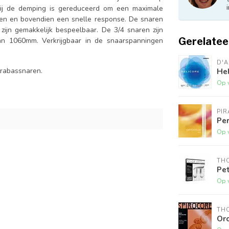
rbij de demping is gereduceerd om een maximale
en en bovendien een snelle response. De snaren
zijn gemakkelijk bespeelbaar. De 3/4 snaren zijn
Gerelatee
n 1060mm. Verkrijgbaar in de snaarspanningen
D'
Hel
trabassnaren.
Op 
PI
Pe
Op 
THO
Pet
Op 
THO
Or