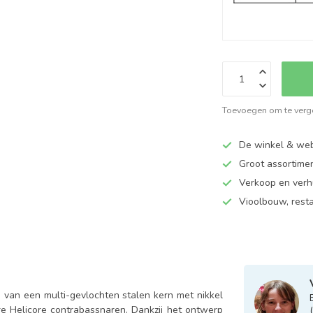
Toevoegen om te verge
De winkel & web
Groot assortime
Verkoop en verhu
Vioolbouw, rest
d van een multi-gevlochten stalen kern met nikkel
re Helicore contrabassnaren. Dankzij het ontwerp