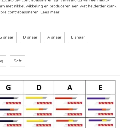
izzicato 3/4 contrabassnaren zijn vervaardigd van een multi-
ern met nikkel wikkeling en produceren een wat helderder klank
icore contrabassnaren.
Lees meer
.
G snaar
D snaar
A snaar
E snaar
ng
Soft