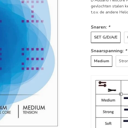
D'Addario Helicore P
gevlochten stalen k
t.o.v. de andere Hel
Snaren:
*
SET G/D/A/E
Snaarspanning:
*
Medium
Stro