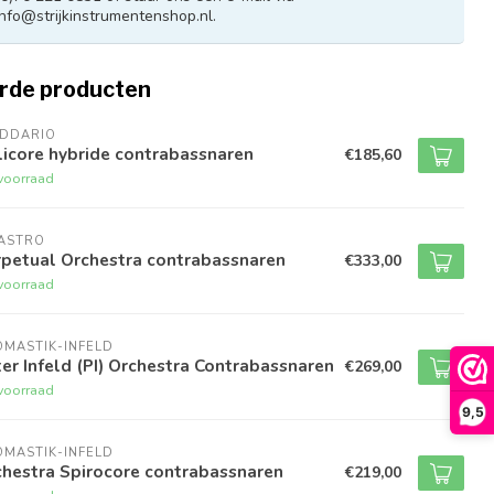
info@strijkinstrumentenshop.nl
.
rde producten
ADDARIO
icore hybride contrabassnaren
€185,60
voorraad
RASTRO
rpetual Orchestra contrabassnaren
€333,00
voorraad
MASTIK-INFELD
er Infeld (PI) Orchestra Contrabassnaren
€269,00
voorraad
9,5
MASTIK-INFELD
chestra Spirocore contrabassnaren
€219,00