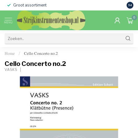
Groot assortiment
Verko
9.4
0
MENU
Home
Cello Concerto no.2
/
Cello Concerto no.2
VASKS