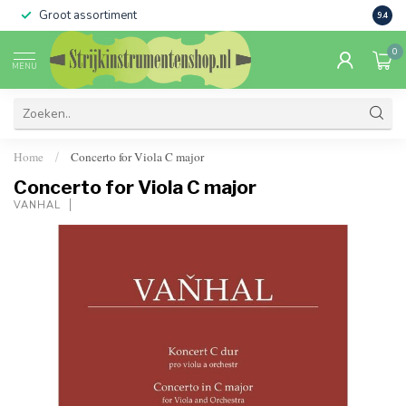
Groot assortiment
Verko
9.4
0
MENU
Home
Concerto for Viola C major
/
Concerto for Viola C major
VANHAL