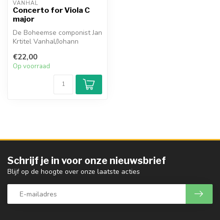
VANHAL
Concerto for Viola C
major
De Boheemse componist Jan
Krtitel Vanhal/Johann
Baptist Vanhal (1739-1813)
€22,00
vesti...
Op voorraad
Schrijf je in voor onze nieuwsbrief
Blijf op de hoogte over onze laatste acties