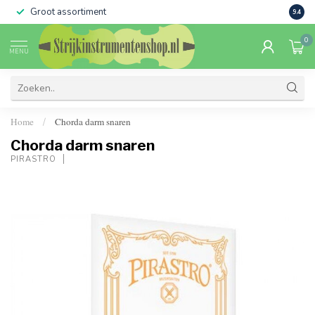
Groot assortiment
Verko
9.4
0
MENU
Home
Chorda darm snaren
/
Chorda darm snaren
PIRASTRO