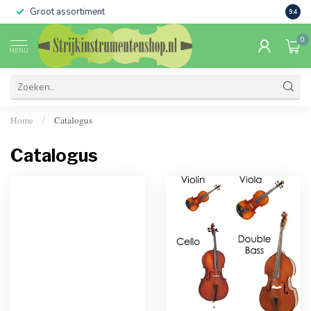
Groot assortiment
Verko
9.4
0
MENU
Home
Catalogus
/
Catalogus