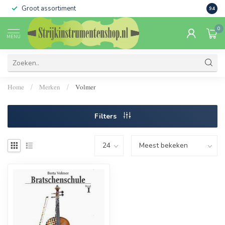
Groot assortiment
Verko
9.4
0
MENU
Home
Merken
Volmer
/
/
Filters