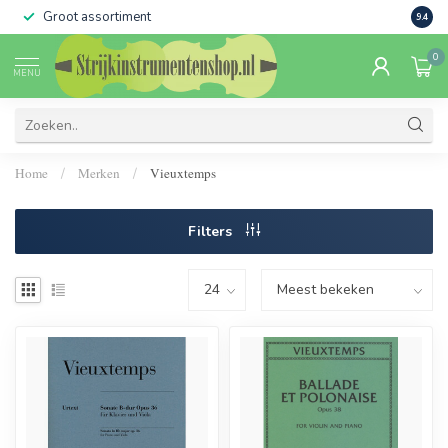
Groot assortiment
Verko
9.4
0
MENU
Home
Merken
Vieuxtemps
/
/
Filters