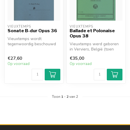
VIEUXTEMPS
VIEUXTEMPS
Sonate B-dur Opus 36
Ballade et Polonaise
Opus 38
Vieuxtemps wordt
tegenwoordig beschouwd
Vieuxtemps werd geboren
als de voornaamste
in Verviers, België (toen
vertegenwoordiger van...
onderdeel van het Verenigd
€27,60
€35,00
Kon...
Op voorraad
Op voorraad
Toon
1
-
2
van 2