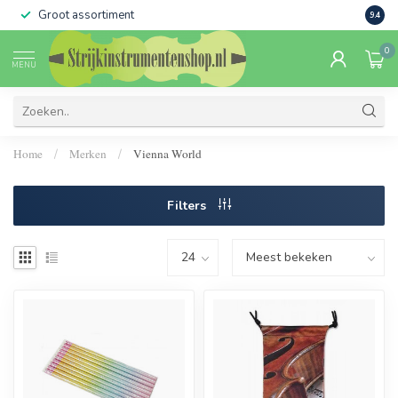
Groot assortiment
Verko
9.4
0
MENU
Home
Merken
Vienna World
/
/
Filters