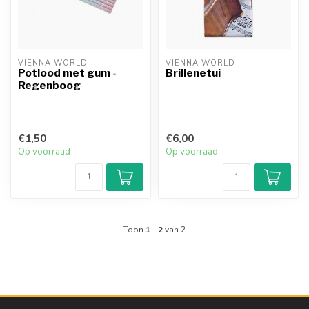
VIENNA WORLD
VIENNA WORLD
Potlood met gum -
Brillenetui
Regenboog
€1,50
€6,00
Op voorraad
Op voorraad
Toon
1
-
2
van 2