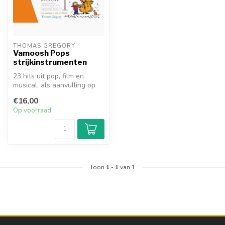
THOMAS GREGORY
Vamoosh Pops
strijkinstrumenten
23 hits uit pop, film en
musical, als aanvulling op
de bestverkochte Vamoosh-
€16,00
les...
Op voorraad
Toon
1
-
1
van 1