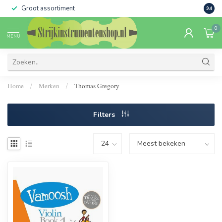
Groot assortiment
Verko
9.4
0
MENU
Home
Merken
Thomas Gregory
/
/
Filters