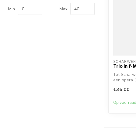
Min
Max
SCHARWEN
Trio in f-
Tot Scharw
een opera (
vier...
€36,00
Op voorraa