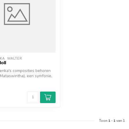
KA. WALTER
Moll
enka's composities behoren
Mataswintha), een symfonie,
d
Toon
1
-
1
van 1