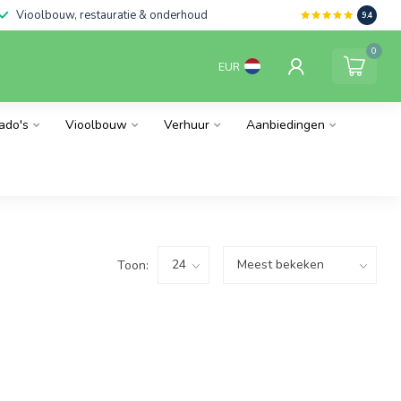
Vioolbouw, restauratie & onderhoud
9.4
0
EUR
ado's
Vioolbouw
Verhuur
Aanbiedingen
Toon: