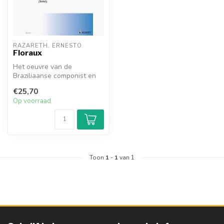
RAZARETH, ERNESTO
Floraux
Het oeuvre van de
Braziliaanse componist en
pianist Ernesto Nazareth
€25,70
(1863-1934)...
Op voorraad
Toon
1
-
1
van 1