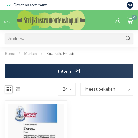
Groot assortiment
Verko
9.4
0
MENU
Home
Merken
Razareth, Ernesto
/
/
Filters