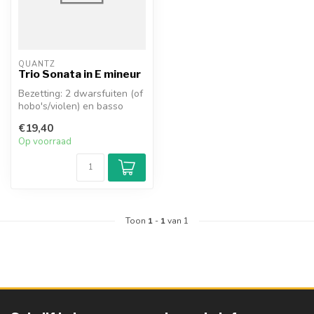
QUANTZ
Trio Sonata in E mineur
Bezetting: 2 dwarsfuiten (of
hobo's/violen) en basso
continuo.
€19,40
Op voorraad
Toon
1
-
1
van 1