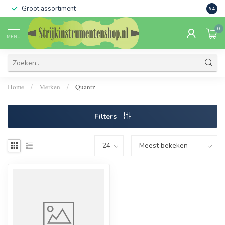
Groot assortiment
Verko
9.4
0
MENU
Home
Merken
Quantz
/
/
Filters