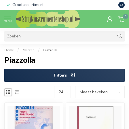
Groot assortiment
Verko
9.4
0
MENU
Home
Merken
Piazzolla
/
/
Piazzolla
Filters