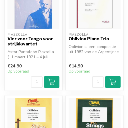
PIAZZOLLA
PIAZZOLLA
Vier voor Tango voor
Oblivion Piano Trio
strijkkwartet
Oblivion is een compositie
Astor Pantaleón Piazzolla
uit 1982 van de Argentijnse
(11 maart 1921 – 4 juli
tangocomponist en
1992) was een Argentijnse
bandone...
€24,90
€14,90
tang...
Op voorraad
Op voorraad