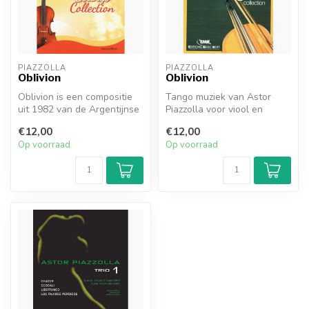
PIAZZOLLA
PIAZZOLLA
Oblivion
Oblivion
Oblivion is een compositie
Tango muziek van Astor
uit 1982 van de Argentijnse
Piazzolla voor viool en
tangocomponist en
piano.
€12,00
€12,00
bandone...
Op voorraad
Op voorraad