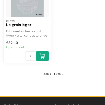
PECOU
Le grain léger
Dit tweeluik bestaat uit
twee korte, contrasterende
delen die echter een
€32,10
gemeens...
Op voorraad
Toon
1
-
1
van 1