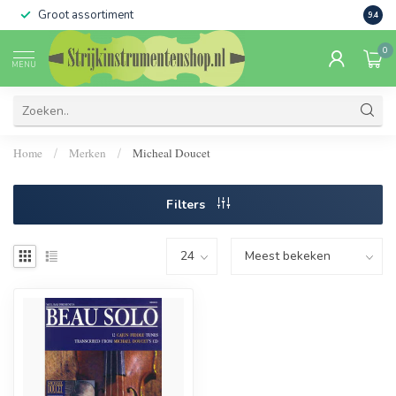
Groot assortiment
Verko
9.4
0
MENU
Home
Merken
Micheal Doucet
/
/
Filters