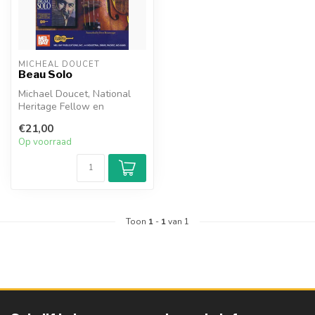
MICHEAL DOUCET
Beau Solo
Michael Doucet, National
Heritage Fellow en
oprichter van de Cajun-band
€21,00
Beausole...
Op voorraad
Toon
1
-
1
van 1