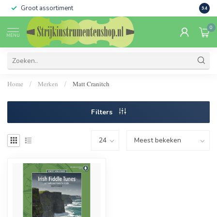
Groot assortiment
Verko
9.4
0
MENU
Home
Merken
Matt Cranitch
/
/
Filters