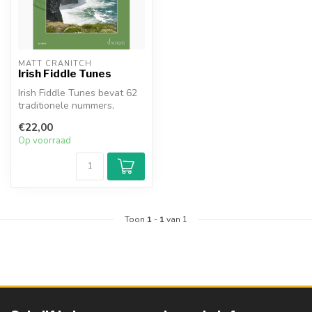
MATT CRANITCH
Irish Fiddle Tunes
Irish Fiddle Tunes bevat 62
traditionele nummers,
waaronder Jigs, Slides, Slip
€22,00
J...
Op voorraad
Toon
1
-
1
van 1