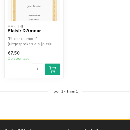
MARTINI
Plaisir D'Amour
"Plaisir d'amour"
(uitgesproken als [plɛziʁ
damuʁ]); "Pleasure of Love"
€7,50
is een k...
Op voorraad
Toon
1
-
1
van 1