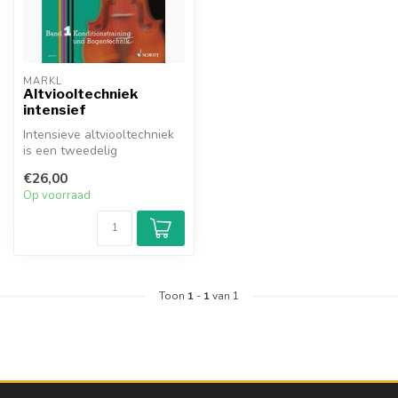
MÄRKL
Altviooltechniek
intensief
Intensieve altviooltechniek
is een tweedelig
naslagwerk dat alle
€26,00
technische aspe...
Op voorraad
Toon
1
-
1
van 1