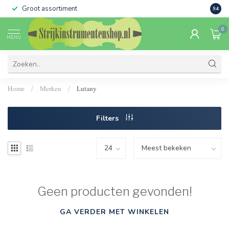
Groot assortiment
Verko
9.4
0
MENU
Home
Merken
Lutany
/
/
Filters
Geen producten gevonden!
GA VERDER MET WINKELEN