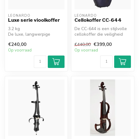
LEONARDO
LEONARDO
Luxe serie vioolkoffer
Cellokoffer CC-644
3.2 kg
De CC-644 is een stijlvolle
De luxe, langwerpige
cellokoffer die veiligheid
Leonardo VC-LUX
biedt aan zowel musicus a...
€240,00
€399,00
€440,00
vioolkoffer is vervaardigd op
Op voorraad
Op voorraad
basis...