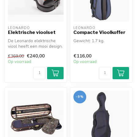
LEONARDO
LEONARDO
Elektrische vioolset
Compacte Vioolkoffer
De Leonardo elektrische
Gewicht: 1.7 kg.
viool heeft een mooi design.
Het is een perfecte viool v...
De Leonardo VC-1744-BU is
€240,00
€116,00
€369,00
een lichtgewicht koffer voor
Op voorraad
Op voorraad
uw vi...
-9%