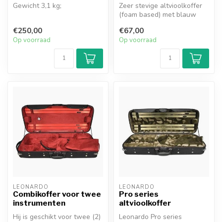
Gewicht 3,1 kg;
Zeer stevige altvioolkoffer
(foam based) met blauw
vioolkoffer, 4/4, rechthoekig,
interieur, plek voor 2 strijk...
€250,00
€67,00
PVC sandwich constructie,
Op voorraad
Op voorraad
gevo...
LEONARDO
LEONARDO
Combikoffer voor twee
Pro series
instrumenten
altvioolkoffer
Hij is geschikt voor twee (2)
Leonardo Pro series