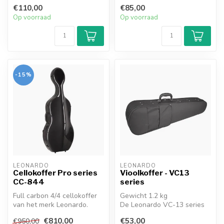
een zeer stevige, zwarte v...
gevormd, 2 schouderriemen,
€110,00
€85,00
zwarte buit...
Op voorraad
Op voorraad
-15%
LEONARDO
LEONARDO
Cellokoffer Pro series
Vioolkoffer - VC13
CC-844
series
Full carbon 4/4 cellokoffer
Gewicht 1.2 kg
van het merk Leonardo.
De Leonardo VC-13 series
Verkrijgbaar in wit en zwart
vioolkoffers zijn ultralichte
€810,00
€53,00
€950,00
...
beginners...