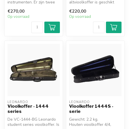
instrumenten. Er zijn twee
altvioolkoffer is geschikt
opties:
voor elke altviool
€270,00
€220,00
Voor twee 4/4 ...
(verstelbaar)....
Op voorraad
Op voorraad
LEONARDO
LEONARDO
Vioolkoffer - 1444
Vioolkoffer 1444S -
series
serie
De VC-1444-BG Leonardo
Gewicht: 2.2 kg.
student series vioolkoffer. Is
Houten vioolkoffer 4/4,