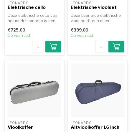
LEONARDO
LEONARDO
Elektrische cello
Elektrische vioolset
Deze elektrische cello van
Deze Leonardo elektrische
het merk Leonardo is een
viool heeft een meer
modern ontwerp. De cello
klassiek en robuust design.
€725,00
€399,00
hee...
Het i...
Op voorraad
Op voorraad
LEONARDO
LEONARDO
Vioolkoffer
Altvioolkoffer 16 inch