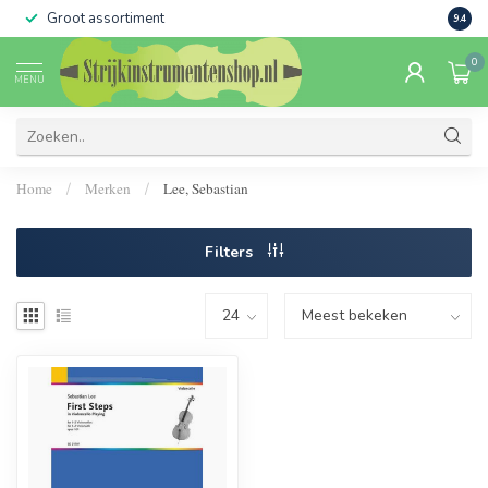
Groot assortiment
Verko
9.4
0
MENU
Home
Merken
Lee, Sebastian
/
/
Filters