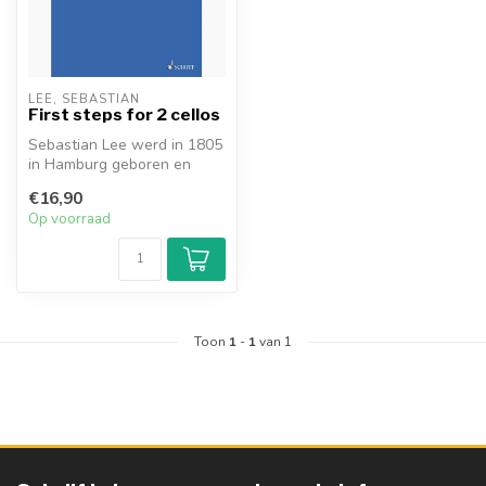
LEE, SEBASTIAN
First steps for 2 cellos
Sebastian Lee werd in 1805
in Hamburg geboren en
kreeg les van Johann
€16,90
Nikolaus P...
Op voorraad
Toon
1
-
1
van 1