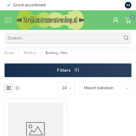
Groot assortiment
Verko
9.4
0
MENU
Home
Merken
Ketting, Otto
/
/
Filters