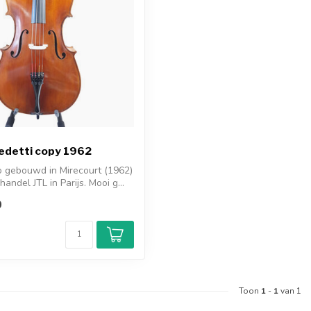
edetti copy 1962
o gebouwd in Mirecourt (1962)
andel JTL in Parijs. Mooi g...
0
d
Toon
1
-
1
van 1