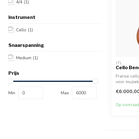
4/4
(1)
Instrument
Cello
(1)
Snaarspanning
Medium
(1)
JTL
Cello Ben
Prijs
Franse cell
voor muziekh
€6.000,0
Min
Max
Op voorraa