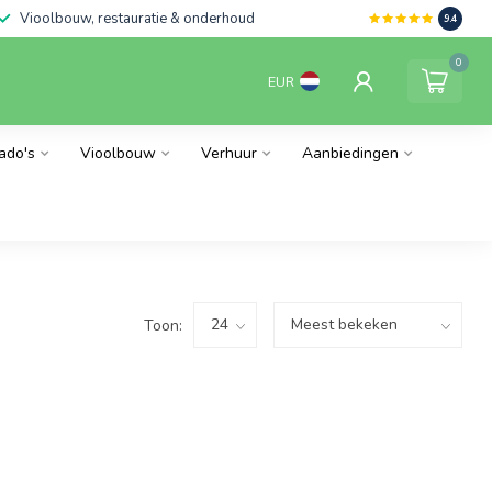
Vioolbouw, restauratie & onderhoud
9.4
0
EUR
ado's
Vioolbouw
Verhuur
Aanbiedingen
Toon: