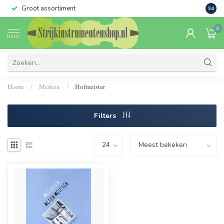
Groot assortiment
Verko
9.4
0
MENU
Home
Merken
Hofmeister
/
/
Filters