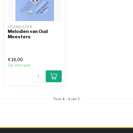
HOFMEISTER
Melodien van Oud
Meesters
€16,00
Op voorraad
Toon
1
-
1
van 1