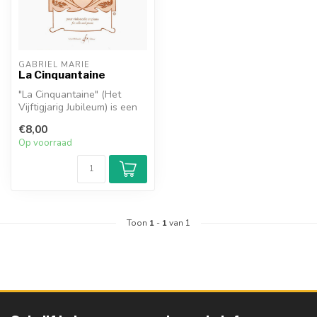
GABRIEL MARIE
La Cinquantaine
"La Cinquantaine" (Het
Vijftigjarig Jubileum) is een
licht muziekstuk
€8,00
gecomponee...
Op voorraad
Toon
1
-
1
van 1