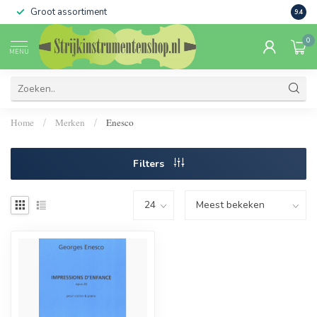
Groot assortiment
Verko
9.4
0
MENU
Home
Merken
Enesco
/
/
Filters