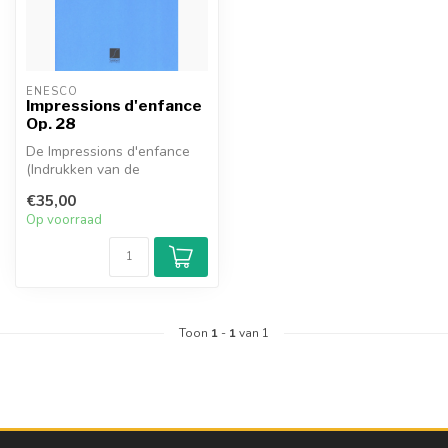
ENESCO
Impressions d'enfance
Op. 28
De Impressions d'enfance
(Indrukken van de
kindertijd), opus 28, is een
€35,00
suite vo...
Op voorraad
Toon
1
-
1
van 1