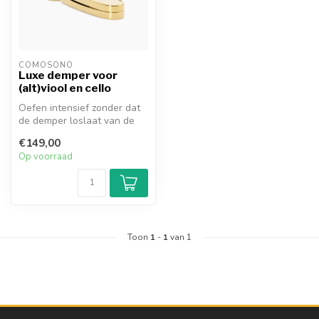
COMOSONO
Luxe demper voor
(alt)viool en cello
Oefen intensief zonder dat
de demper loslaat van de
kam. Omdat de
€149,00
COMOSONO Silen...
Op voorraad
Toon
1
-
1
van 1