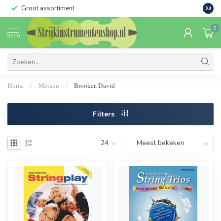
Groot assortiment
Verko
9.4
0
MENU
Home
Merken
Brooker, David
/
/
Filters