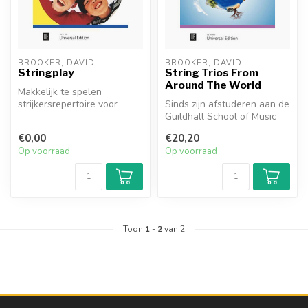
BROOKER, DAVID
BROOKER, DAVID
Stringplay
String Trios From
Around The World
Makkelijk te spelen
strijkersrepertoire voor
Sinds zijn afstuderen aan de
beginnersensembles en
Guildhall School of Music
groepslessen.
and Drama is David Brooke...
€0,00
€20,20
Op voorraad
Op voorraad
Toon
1
-
2
van 2