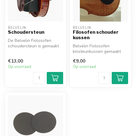
BELVELIN
BELVELIN
Schoudersteun
Filosofen schouder
kussen
De Belvelin Fiolosofen
schoudersteun is gemaakt
Belvelin Fiolosofen
van zacht en ondersteunend
kinsteunkussen gemaakt
cellu...
van uniek cellulair
€13,00
€9,00
schuimmateriaal.
Op voorraad
Op voorraad