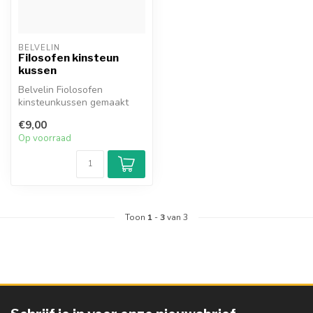
BELVELIN
Filosofen kinsteun
kussen
Belvelin Fiolosofen
kinsteunkussen gemaakt
van uniek cellulair
€9,00
schuimmateriaal.
Op voorraad
Toon
1
-
3
van 3