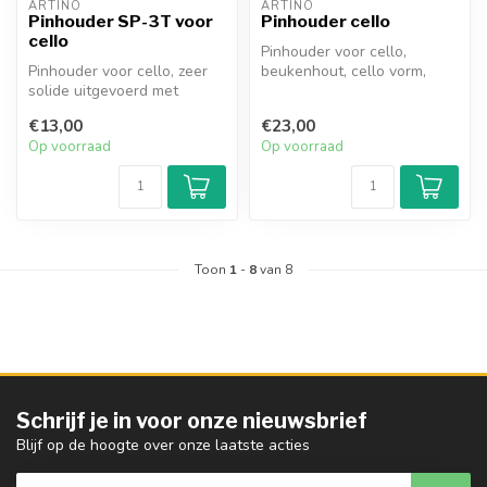
ARTINO
ARTINO
Pinhouder SP-3T voor
Pinhouder cello
cello
Pinhouder voor cello,
Pinhouder voor cello, zeer
beukenhout, cello vorm,
solide uitgevoerd met
verstelbare nylon riem, 3
verstelbare nylon riem.
verschil...
€13,00
€23,00
Op voorraad
Op voorraad
Toon
1
-
8
van 8
Schrijf je in voor onze nieuwsbrief
Blijf op de hoogte over onze laatste acties