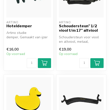
ARTINO
ARTINO
Hoteldemper
Schoudersteun" 1/2
viool t/m 17" altviool
Artino studie
demper, Gemaakt van ijzer
Schoudersteun voor viool
omhuld met rubber, word
en altviool, metaal,
geleverd in mooi...
opvouwbaar, geschikt voor
€16,00
€19,00
violen v...
Op voorraad
Op voorraad