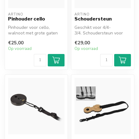
ARTINO
ARTINO
Pinhouder cello
Schoudersteun
Pinhouder voor cello,
Geschikt voor 4/4-
walnoot met grote gaten
3/4. Schoudersteun voor
voor stoelpoot, verstelbaar
viool is gevormd en gemaakt
€25,00
€29,00
met st...
van gevlam...
Op voorraad
Op voorraad