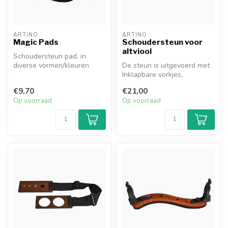
ARTINO
ARTINO
Magic Pads
Schoudersteun voor
altviool
Schoudersteun pad, in
diverse vormen/kleuren
De steun is uitgevoerd met
verkrijgbaar, met siliconen
Inklapbare vorkjes,
zelfkle...
synthetisch materiaal,
€9,70
€21,00
verstelbaa...
Op voorraad
Op voorraad