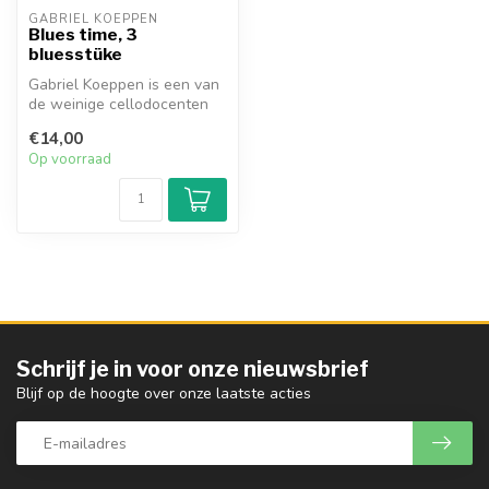
GABRIEL KOEPPEN
Blues time, 3
bluesstüke
Gabriel Koeppen is een van
de weinige cellodocenten
die gemakkelijk speelbare
€14,00
ce...
Op voorraad
Schrijf je in voor onze nieuwsbrief
Blijf op de hoogte over onze laatste acties