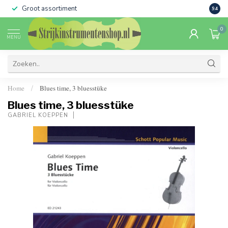
Groot assortiment
Verko
9.4
0
MENU
Home
Blues time, 3 bluesstüke
/
Blues time, 3 bluesstüke
GABRIEL KOEPPEN