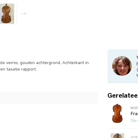
gele vernis, gouden achtergrond. Achterkant in
n taxatie rapport.
Gerelatee
MI
Fra
Op 
JOS