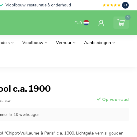
Vioolbouw, restauratie & onderhoud
9.4
0
EUR
ado's
Vioolbouw
Verhuur
Aanbiedingen
ool c.a. 1900
Op voorraad
cl. btw
innen 5-10 werkdagen
ol "Chipot-Vuillaume à Paris" c.a. 1900. Lichtgele vernis, gouden