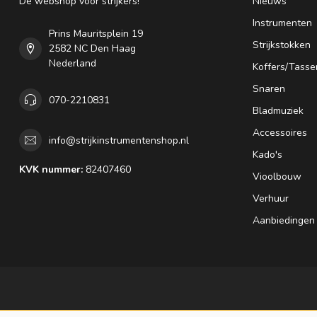
Dé webshop voor strijkers!
Nieuws
Instrumenten
Prins Mauritsplein 19
Strijkstokken
2582 NC Den Haag
Nederland
Koffers/Tasse
Snaren
070-2210831
Bladmuziek
Accessoires
info@strijkinstrumentenshop.nl
Kado's
KVK nummer:
82407460
Vioolbouw
Verhuur
Aanbiedingen