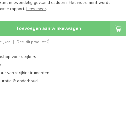
kant in tweedelig gevlamd esdoorn. Het instrument wordt
xatie rapport.
Lees meer
.
Toevoegen aan winkelwagen
lijken
Deel dit product
shop voor strijkers
nt
ur van strijkinstrumenten
auratie & onderhoud