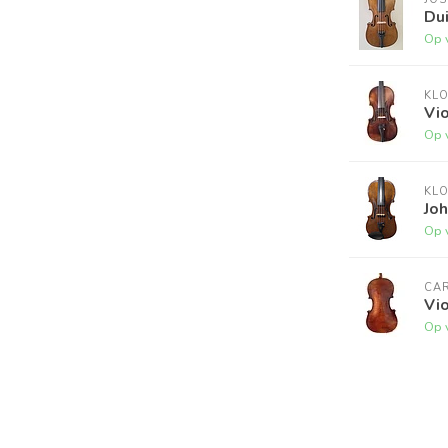
Dui
Op 
KL
Vio
Op 
KL
Joh
Op 
CA
Vio
Op 