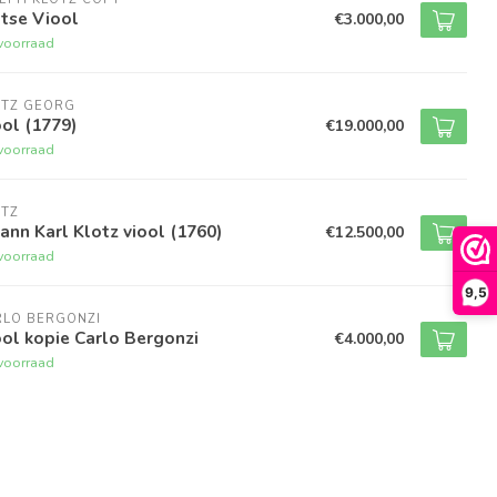
tse Viool
€3.000,00
voorraad
OTZ GEORG
ol (1779)
€19.000,00
voorraad
OTZ
ann Karl Klotz viool (1760)
€12.500,00
voorraad
9,5
RLO BERGONZI
ol kopie Carlo Bergonzi
€4.000,00
voorraad