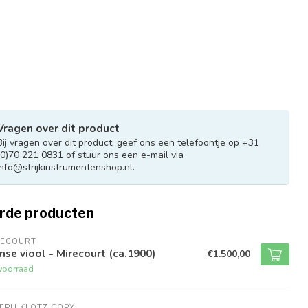
Vragen over dit product
Bij vragen over dit product; geef ons een telefoontje op +31
(0)70 221 0831 of stuur ons een e-mail via
info@strijkinstrumentenshop.nl
.
rde producten
RECOURT
nse viool - Mirecourt (ca.1900)
€1.500,00
voorraad
EPH KLOTZ COPY