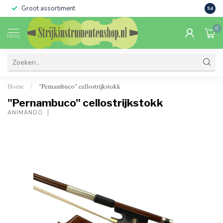
Groot assortiment
Verko
9.4
0
MENU
Home
"Pernambuco" cellostrijkstokk
/
"Pernambuco" cellostrijkstokk
ANIMANDO