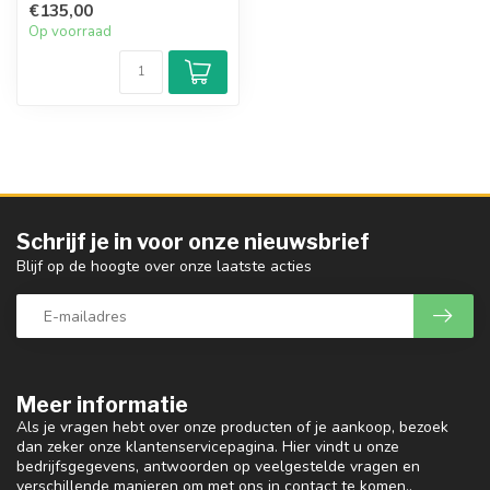
€135,00
beg...
Op voorraad
Schrijf je in voor onze nieuwsbrief
Blijf op de hoogte over onze laatste acties
Meer informatie
Als je vragen hebt over onze producten of je aankoop, bezoek
dan zeker onze klantenservicepagina. Hier vindt u onze
bedrijfsgegevens, antwoorden op veelgestelde vragen en
verschillende manieren om met ons in contact te komen..