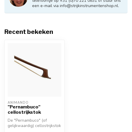
telefoontje op +31 (0)70 221 0831 of stuur ons
een e-mail via
info@strijkinstrumentenshop.nl
.
Recent bekeken
ANIMANDO
"Pernambuco"
cellostrijkstok
De "Pernambuco" (of
gelijkwaardig) cellostrijkstok
is een goede keus voor de