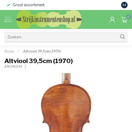
Groot assortiment
Verko
9.4
0
MENU
Home
Altviool 39,5cm (1970)
/
Altviool 39,5cm (1970)
ANONIEM