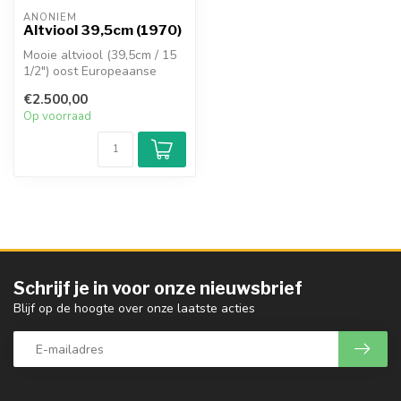
ANONIEM
Altviool 39,5cm (1970)
Mooie altviool (39,5cm / 15
1/2") oost Europeaanse
altviool c.a. 1970. Mooie
€2.500,00
war...
Op voorraad
Schrijf je in voor onze nieuwsbrief
Blijf op de hoogte over onze laatste acties