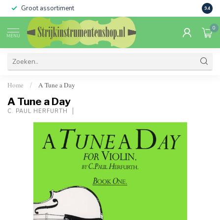
Groot assortiment
Verko
9.4
0
MENU
Home
A Tune a Day
/
A Tune a Day
C. PAUL HERFURTH