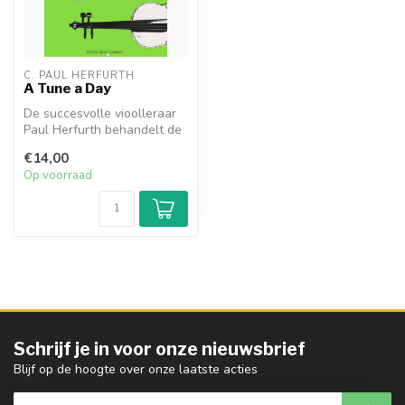
C. PAUL HERFURTH
A Tune a Day
De succesvolle vioolleraar
Paul Herfurth behandelt de
basisbeginselen van
€14,00
muziek...
Op voorraad
Schrijf je in voor onze nieuwsbrief
Blijf op de hoogte over onze laatste acties