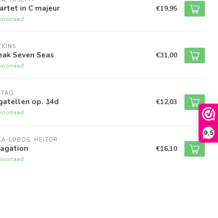
rtet in C majeur
€19,95
voorraad
TKINS
eak Seven Seas
€31,00
voorraad
RTAG
gatellen op. 14d
€12,03
voorraad
9,5
LA-LOBOS, HEITOR
vagation
€16,10
voorraad