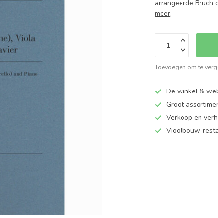
arrangeerde Bruch de 
meer
.
Toevoegen om te verge
De winkel & web
Groot assortime
Verkoop en verhu
Vioolbouw, rest