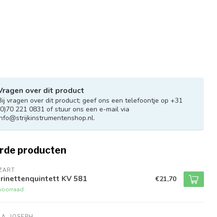
Vragen over dit product
Bij vragen over dit product; geef ons een telefoontje op +31
(0)70 221 0831 of stuur ons een e-mail via
info@strijkinstrumentenshop.nl
.
rde producten
ZART
rinettenquintett KV 581
€21,70
voorraad
LA, JOSEPH