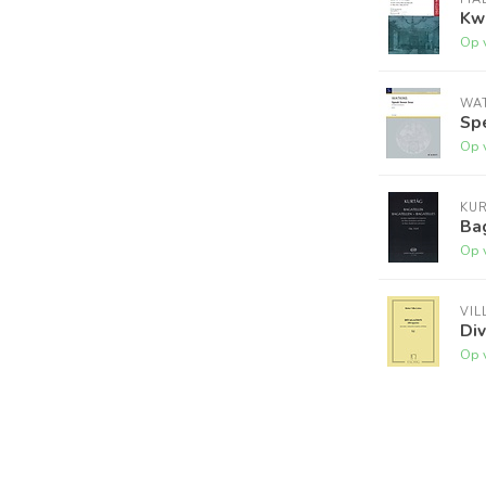
Kwa
Op 
WA
Sp
Op 
KU
Ba
Op 
VIL
Di
Op 