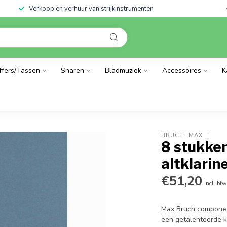
Verkoop en verhuur van strijkinstrumenten
ffers/Tassen
Snaren
Bladmuziek
Accessoires
K
BRUCH, MAX
8 stukken
altklarine
€51,20
Incl. btw
Max Bruch componeer
een getalenteerde k