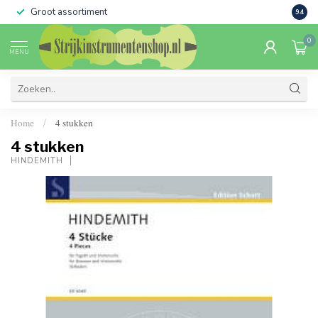
Groot assortiment
Verko
9.4
0
MENU
Home
4 stukken
/
4 stukken
HINDEMITH