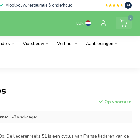
Vioolbouw, restauratie & onderhoud
9.4
0
EUR
ado's
Vioolbouw
Verhuur
Aanbiedingen
es
Op voorraad
innen 1-2 werkdagen
Op. De liederenreeks 51 is een cyclus van Franse liederen van de