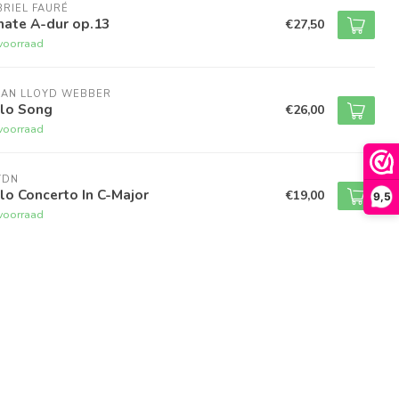
RIEL FAURÉ
nate A-dur op.13
€27,50
voorraad
IAN LLOYD WEBBER
llo Song
€26,00
voorraad
YDN
lo Concerto In C-Major
€19,00
9,5
voorraad