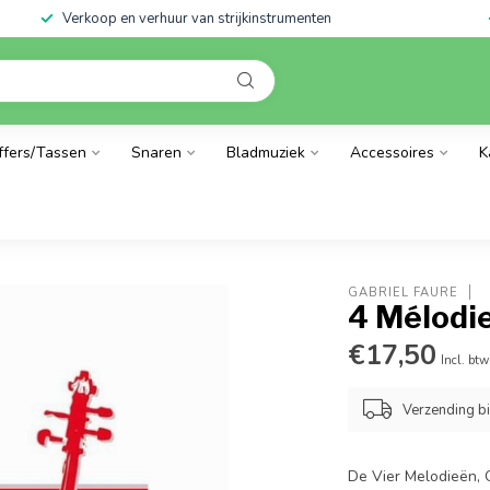
Verkoop en verhuur van strijkinstrumenten
ffers/Tassen
Snaren
Bladmuziek
Accessoires
K
GABRIEL FAURÉ
4 Mélodi
€17,50
Incl. btw
Verzending b
De Vier Melodieën, 