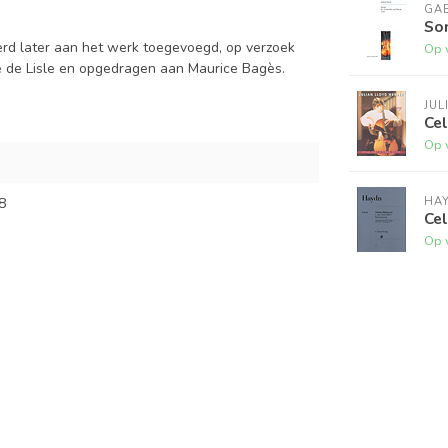
GAB
So
d later aan het werk toegevoegd, op verzoek
Op 
te de Lisle en opgedragen aan Maurice Bagès.
JUL
Ce
Op 
HA
8
Cel
Op 