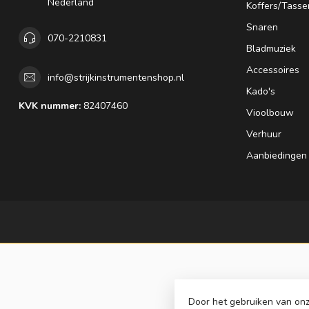
Nederland
Koffers/Tasse
Snaren
070-2210831
Bladmuziek
Accessoires
info@strijkinstrumentenshop.nl
Kado's
KVK nummer:
82407460
Vioolbouw
Verhuur
Aanbiedingen
Door het gebruiken van onz