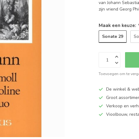
van Johann Sebastia
zijn vriend Georg P
Maak een keuze:
Sonate 29
So
Toevoegen om te verge
De winkel & web
Groot assortime
Verkoop en verhu
Vioolbouw, rest