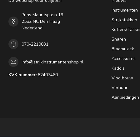
Dé webshop voor strijkers!
Nieuws
Instrumenten
Prins Mauritsplein 19
Strijkstokken
2582 NC Den Haag
Nederland
Koffers/Tasse
Snaren
070-2210831
Bladmuziek
Accessoires
info@strijkinstrumentenshop.nl
Kado's
KVK nummer:
82407460
Vioolbouw
Verhuur
Aanbiedingen