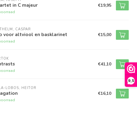
rtet in C majeur
€19,95
voorraad
THELM, CASPAR
 voor altviool en basklarinet
€15,00
voorraad
RTOK
ntrasts
€41,10
voorraad
9,5
LA-LOBOS, HEITOR
vagation
€16,10
voorraad