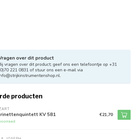
Vragen over dit product
Bij vragen over dit product; geef ons een telefoontje op +31
(0)70 221 0831 of stuur ons een e-mail via
info@strijkinstrumentenshop.nl
.
rde producten
ZART
rinettenquintett KV 581
€21,70
voorraad
LA, JOSEPH