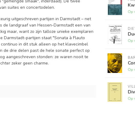
en "gemengde smaak", inderdaad). De twee
Kwa
van suites en concertodelen.
Op 
urig uitgeschreven partijen in Darmstadt – net
as de landgraaf van Hessen-Darmstadt een van
DIE
ig maar, want zo zijn talloze unieke exemplaren
Duo
e Darmstadt-partijen staat "Sonata à Flauto
Op 
continuo in dit stuk alleen op het klavecimbel
an de drie delen past de hele sonate perfect op
og aangeschreven stonden: ze waren nooit te
BA
Co
echter zeker geen charme.
Op 
VIL
Di
Op 