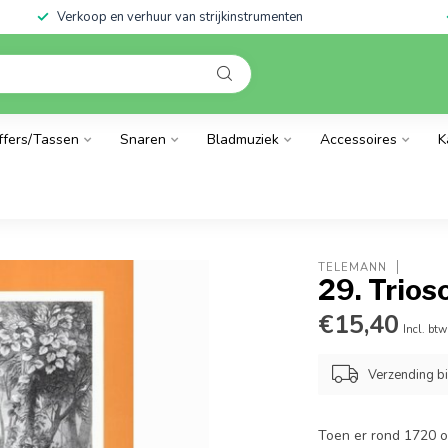
Verkoop en verhuur van strijkinstrumenten
ffers/Tassen
Snaren
Bladmuziek
Accessoires
K
TELEMANN
29. Trios
€15,40
Incl. btw
Verzending b
Toen er rond 1720 