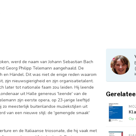
roken, werd de naam van Johann Sebastian Bach
riend Georg Philipp Telemann aangehaald. De
ch en Händel. Dit was niet de enige reden waarom
t, zijn nieuwsgierigheid en zijn organisatietalent.
ch later tot nationale faam zou leiden. Hij leende
Gerelatee
 Londenaar uit Halle genereus 'leende' van de
emann zijn eerste opera, op 23-jarige leeftijd
j zo meesterlijk buitenlandse muziekstijlen uit
MO
Kla
 werd van een nieuwe stijl: de 'gemengde smaak'
Op 
ture en de Italiaanse triosonate, die hij vaak met
FIA