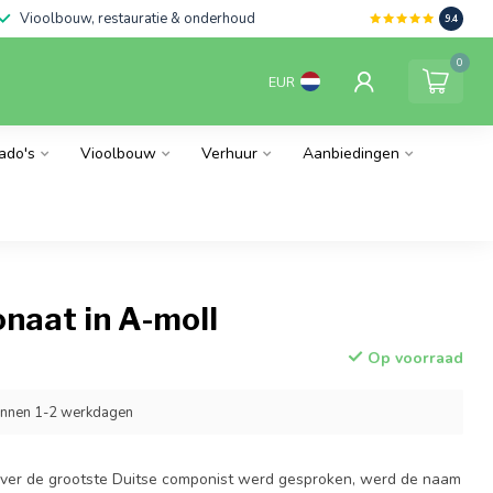
Vioolbouw, restauratie & onderhoud
9.4
0
EUR
ado's
Vioolbouw
Verhuur
Aanbiedingen
onaat in A-moll
Op voorraad
innen 1-2 werkdagen
over de grootste Duitse componist werd gesproken, werd de naam