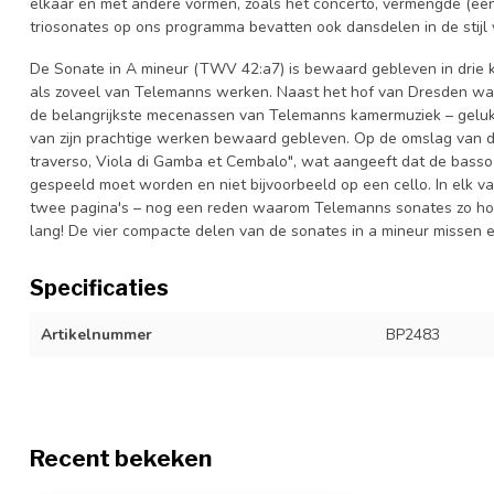
elkaar en met andere vormen, zoals het concerto, vermengde (e
triosonates op ons programma bevatten ook dansdelen in de stijl 
De Sonate in A mineur (TWV 42:a7) is bewaard gebleven in drie ke
als zoveel van Telemanns werken. Naast het hof van Dresden w
de belangrijkste mecenassen van Telemanns kamermuziek – gelukk
van zijn prachtige werken bewaard gebleven. Op de omslag van d
traverso, Viola di Gamba et Cembalo", wat aangeeft dat de basso 
gespeeld moet worden en niet bijvoorbeeld op een cello. In elk v
twee pagina's – nog een reden waarom Telemanns sonates zo ho
lang! De vier compacte delen van de sonates in a mineur missen 
Specificaties
Artikelnummer
BP2483
Recent bekeken