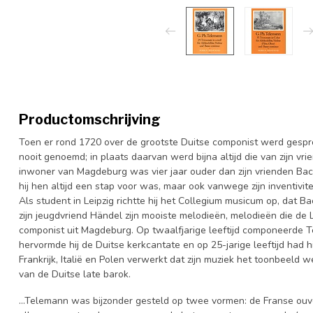
Productomschrijving
Toen er rond 1720 over de grootste Duitse componist werd gesp
nooit genoemd; in plaats daarvan werd bijna altijd die van zijn v
inwoner van Magdeburg was vier jaar ouder dan zijn vrienden Ba
hij hen altijd een stap voor was, maar ook vanwege zijn inventivitei
Als student in Leipzig richtte hij het Collegium musicum op, dat Ba
zijn jeugdvriend Händel zijn mooiste melodieën, melodieën die de
componist uit Magdeburg. Op twaalfjarige leeftijd componeerde Tel
hervormde hij de Duitse kerkcantate en op 25-jarige leeftijd had hi
Frankrijk, Italië en Polen verwerkt dat zijn muziek het toonbeeld
van de Duitse late barok.
...Telemann was bijzonder gesteld op twee vormen: de Franse ouver