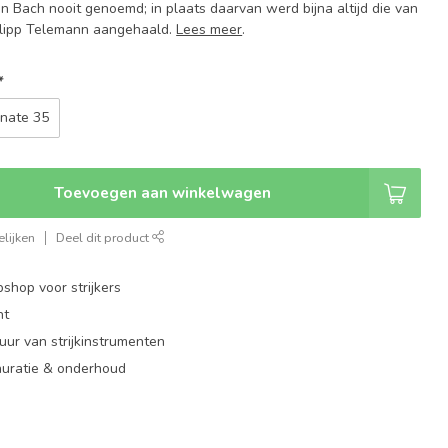
n Bach nooit genoemd; in plaats daarvan werd bijna altijd die van
hilipp Telemann aangehaald.
Lees meer
.
*
nate 35
Toevoegen aan winkelwagen
lijken
Deel dit product
shop voor strijkers
nt
ur van strijkinstrumenten
auratie & onderhoud