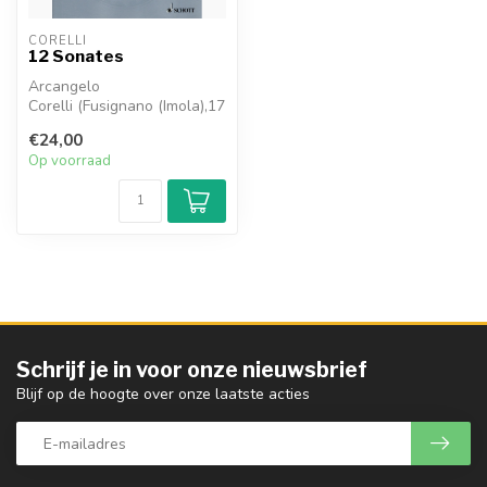
CORELLI
12 Sonates
Arcangelo
Corelli (Fusignano (Imola),17
februari 1653 - Rome, 8
€24,00
januari 1713) wa...
Op voorraad
Schrijf je in voor onze nieuwsbrief
Blijf op de hoogte over onze laatste acties