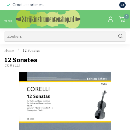
Groot assortiment
Verko
9.4
0
MENU
Home
12 Sonates
/
12 Sonates
CORELLI