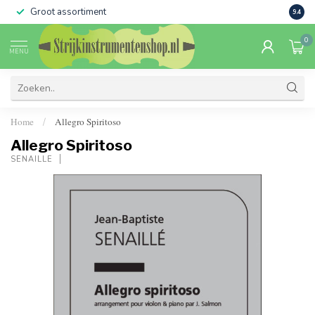
Groot assortiment
Verko
9.4
0
MENU
Home
Allegro Spiritoso
/
Allegro Spiritoso
SENAILLÉ